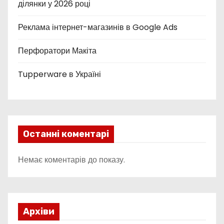
ділянки у 2026 році
п
Реклама інтернет-магазинів в Google Ads
и
Перфоратори Макіта
с
Tupperware в Україні
і
в
Останні коментарі
Немає коментарів до показу.
Архіви