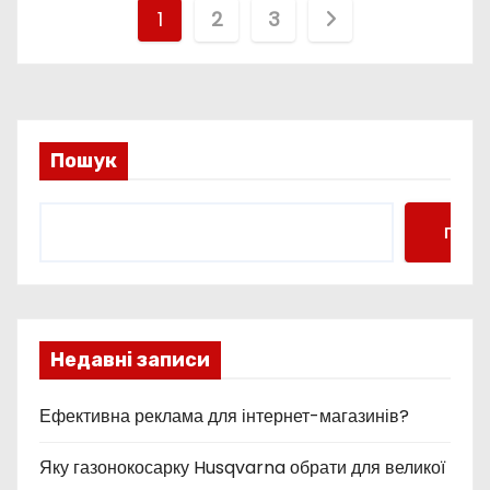
П
1
2
3
а
г
і
Пошук
н
Пошу
а
ц
і
Недавні записи
я
Ефективна реклама для інтернет-магазинів?
з
Яку газонокосарку Husqvarna обрати для великої
а