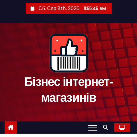
П
Сб. Сер 8th, 2026
11:55:47 AM
е
р
е
й
т
и
д
о
Бізнес інтернет-
к
о
магазинів
н
т
е
н
т