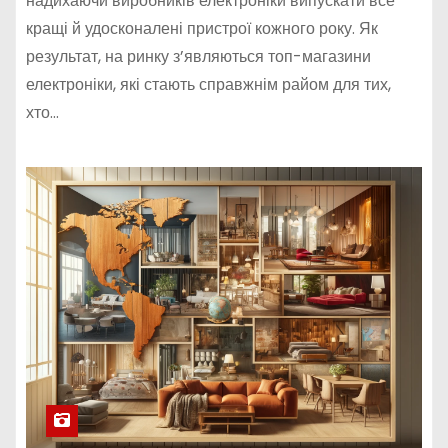
надихаючи виробників електроніки випускати все
кращі й удосконалені пристрої кожного року. Як
результат, на ринку з’являються топ-магазини
електроніки, які стають справжнім райом для тих,
хто…