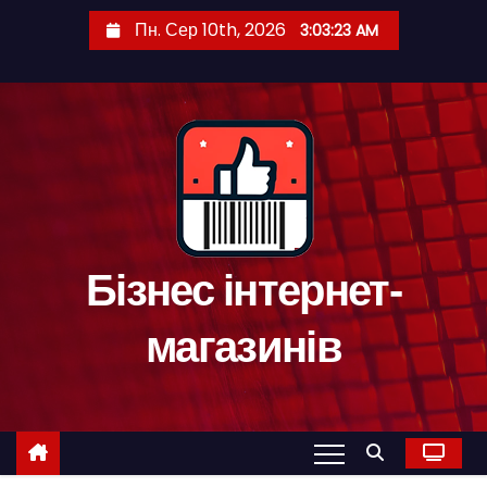
П
Пн. Сер 10th, 2026
3:03:24 AM
е
р
е
й
т
и
д
о
Бізнес інтернет-
к
о
магазинів
н
т
е
н
т